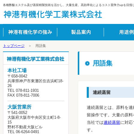
各種酢酸エステル及び蒸留精製技術を活かし、大量生産、高効率化によるコスト競争力upを目指
トップページ
＞ 用語集
用語集
本社工場
〒658-0042
兵庫県神戸市東灘区住吉浜町18-
26
TEL 078-811-1931
連続蒸留
FAX 078-811-7006
大阪営業所
連続蒸留とは、原料を連
〒541-0052
留操作です。大量の原料
大阪府大阪市中央区安土町1-8-
15
当社では
連続蒸留
に対応
野村不動産大阪ビル
す。
TEL 06-6264-0491