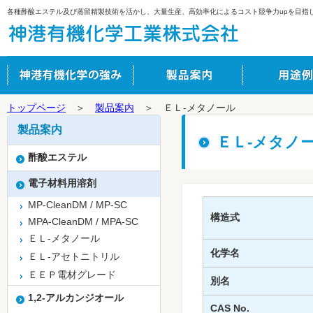
各種酢酸エステル及び蒸留精製技術を活かし、大量生産、高効率化によるコスト競争力upを目指
トップページ
＞
製品案内
＞ ＥＬ-メタノール
製品案内
ＥＬ-メタノ
酢酸エステル
電子材料用溶剤
MP-CleanDM / MP-SC
構造式
MPA-CleanDM / MPA-SC
ＥＬ-メタノール
化学名
ＥＬ-アセトニトリル
ＥＥＰ電材グレード
別名
1,2-アルカンジオール
CAS No.