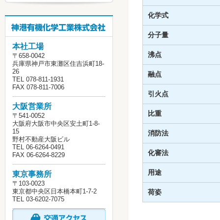
化学式
分子量
本社工場
沸点
〒658-0042
兵庫県神戸市東灘区住吉浜町18-
26
融点
TEL 078-811-1931
FAX 078-811-7006
引火点
大阪営業所
比重
〒541-0052
大阪府大阪市中央区安土町1-8-
15
消防法
野村不動産大阪ビル
TEL 06-6264-0491
化審法
FAX 06-6264-8229
用途
東京事務所
〒103-0023
東京都中央区日本橋本町1-7-2
荷姿
TEL 03-6202-7075