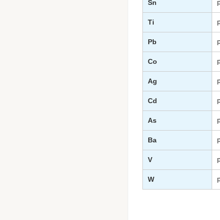
Sn
Ti
Pb
Co
Ag
Cd
As
Ba
V
W